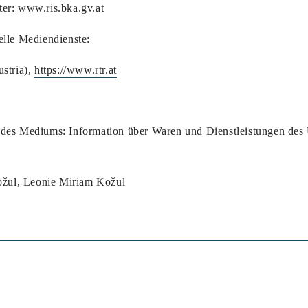
er: www.ris.bka.gv.at
elle Mediendienste:
stria),
https://www.rtr.at
g des Mediums: Information über Waren und Dienstleistungen de
Kožul, Leonie Miriam Kožul