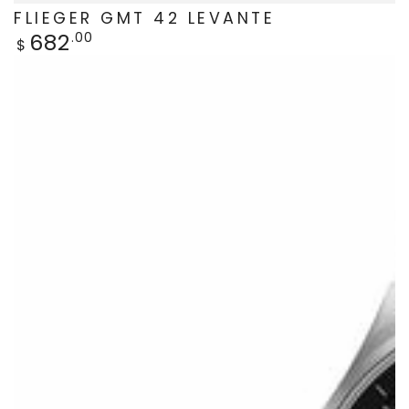
FLIEGER GMT 42 LEVANTE
682
Regulärer
.00
$
Preis