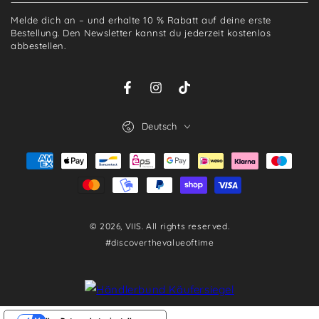
Mail
Melde dich an – und erhalte 10 % Rabatt auf deine erste
hier
Bestellung. Den Newsletter kannst du jederzeit kostenlos
abbestellen.
eingeben
Facebook
Instagram
TikTok
Sprache
Deutsch
Zahlungsmöglichkeiten
© 2026,
VIIS
. All rights reserved.
#discoverthevalueoftime