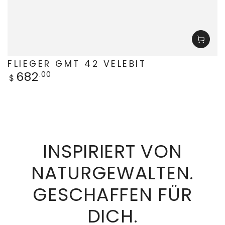
FLIEGER GMT 42 VELEBIT
682
Regulärer
.00
$
Preis
INSPIRIERT VON
NATURGEWALTEN.
GESCHAFFEN FÜR
DICH.