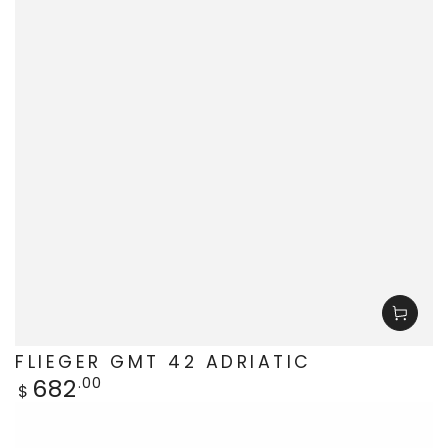
FLIEGER GMT 42 ADRIATIC
682
Regulärer
.00
$
Preis