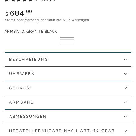
684
Regulärer
.00
$
Preis
Kostenloser
Versand
innerhalb von 3 - 5 Werktagen
ARMBAND:
GRANITE BLACK
Granite
Variante
Cognac
Variante
Black
ausverkauft
Orange
Variante
Brown
ausverkauft
Stainless
Variante
oder
Peel
ausverkauft
oder
Steel
ausverkauft
nicht
oder
nicht
oder
verfügbar
nicht
verfügbar
nicht
BESCHREIBUNG
verfügbar
verfügbar
UHRWERK
GEHÄUSE
ARMBAND
ABMESSUNGEN
HERSTELLERANGABE NACH ART. 19 GPSR